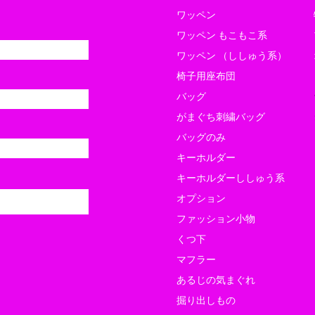
ワッペン
ワッペン もこもこ系
ローデンツ東京に出店します
東京
ワッペン （ししゅう系）
のコピー
出店
椅子用座布団
バッグ
がまぐち刺繍バッグ
バッグのみ
キーホルダー
キーホルダーししゅう系
オプション
ファッション小物
くつ下
マフラー
あるじの気まぐれ
掘り出しもの