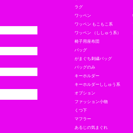
ラグ
ワッペン
ワッペン もこもこ系
ローデンツ東京に出店します
東京
ワッペン （ししゅう系）
のコピー
出店
椅子用座布団
バッグ
がまぐち刺繍バッグ
バッグのみ
キーホルダー
キーホルダーししゅう系
オプション
ファッション小物
くつ下
マフラー
あるじの気まぐれ