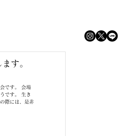
ログイン
します。
会です。 会場
うです。 生き
の際には、是非