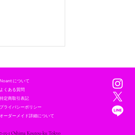
Noant について
よくある質問
特定商取引表記
プライバシーポリシー
レプタイルズワールドに
オーダーメイド詳細について
します
7-15-1 Oshima Koutou-ku Tokyo