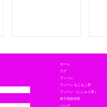
ホーム
ラグ
ワッペン
ワッペン もこもこ系
ローデンツ東京に出店します
東京
ワッペン （ししゅう系）
のコピー
出店
椅子用座布団
バッグ