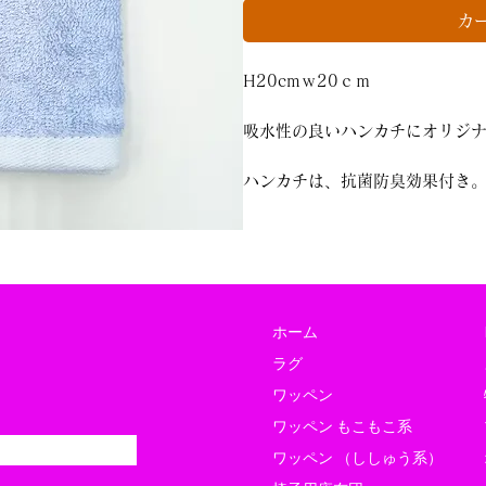
カ
H20cmｗ20ｃｍ
吸水性の良いハンカチにオリジ
ハンカチは、抗菌防臭効果付き
ホーム
ラグ
ワッペン
ワッペン もこもこ系
ワッペン （ししゅう系）