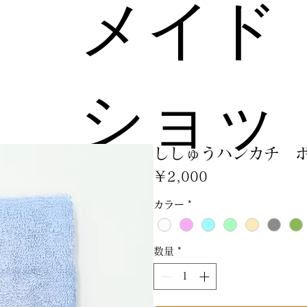
メイド
ショッ
ししゅうハンカチ 
プ
価
￥2,000
格
カラー
*
数量
*